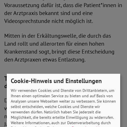
Voraussetzung dafür ist, dass die Patient*innen in
der Arztpraxis bekannt sind und eine
Videosprechstunde nicht möglich ist.
Mitten in der Erkältungswelle, die durch das
Land rollt und allerorten für einen hohen
Krankenstand sogt, bringt diese Entscheidung
den Arztpraxen etwas Entlastung.
Telefonische Krankschreibung nun
Cookie-Hinweis und Einstellungen
dauerhaft möglich
Wir verwenden Cookies und Dienste von Drittanbietern, um
Ihnen einen optimalen Service zu bieten und auf Basis von
Die telefonische Krankschreibung war erstmals
Analysen unsere Webseiten weiter zu verbessern. Sie können
selbst entscheiden, welche Cookies und Dienste wir
während der Corona-Pandemie eingeführt und
verwenden dürfen. Natürlich haben Sie jederzeit die
mehrfach verlängert worden. Im April dieses
Möglichkeit, die bereits erteilte Einwilligung zu widerrufen.
Weitere Informationen, auch zur Datenverarbeitung durch
Jahres endete die dazu Möglichkeit vorerst, was