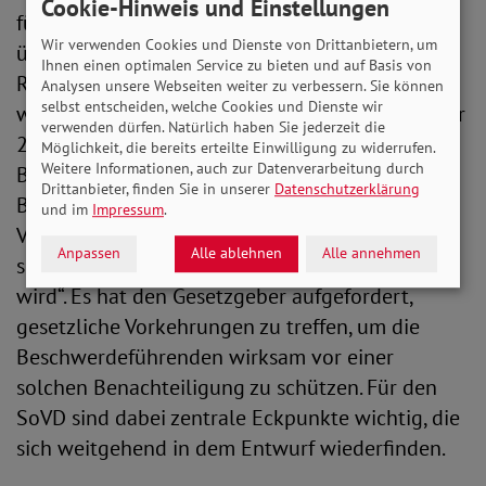
Cookie-Hinweis und Einstellungen
fürchten sie, bei Zuteilung knapper,
Wir verwenden Cookies und Dienste von Drittanbietern, um
überlebenswichtiger intensivmedizinischer
Ihnen einen optimalen Service zu bieten und auf Basis von
Ressourcen (Triage) unzulässig benachteiligt zu
Analysen unsere Webseiten weiter zu verbessern. Sie können
selbst entscheiden, welche Cookies und Dienste wir
werden. Mit seinem Beschluss vom 28. Dezember
verwenden dürfen. Natürlich haben Sie jederzeit die
2021 (BVerfG 1 BvR 154/20) erkennt das
Möglichkeit, die bereits erteilte Einwilligung zu widerrufen.
Weitere Informationen, auch zur Datenverarbeitung durch
Bundesverfassungsgericht an, dass „eine
Drittanbieter, finden Sie in unserer
Datenschutzerklärung
Behinderung pauschal mit Komorbiditäten in
und im
Impressum
.
Verbindung gebracht oder stereotyp mit
Anpassen
Alle ablehnen
Alle annehmen
schlechten Genesungsaussichten verbunden
wird“. Es hat den Gesetzgeber aufgefordert,
gesetzliche Vorkehrungen zu treffen, um die
Beschwerdeführenden wirksam vor einer
solchen Benachteiligung zu schützen. Für den
SoVD sind dabei zentrale Eckpunkte wichtig, die
sich weitgehend in dem Entwurf wiederfinden.