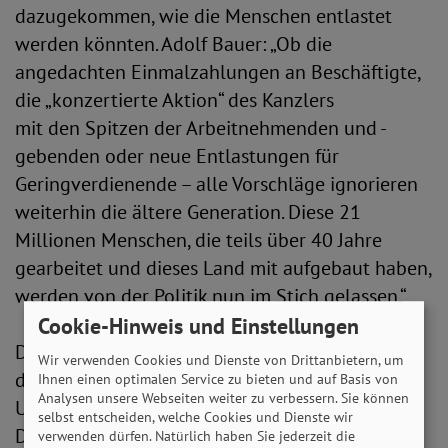
dazugekommen, wie die Menschen entlastet
werden könnten. Adolf Bauer: „Ob die
angedachten Einmalzahlungen an Beschäftigte,
die „konzertierte Aktion“ des Kanzlers
mit den Spitzen der Arbeitnehmenden und -
gebenden oder neue Entlastungen für
Geringverdienende – alle Vorschläge ignorieren
weiterhin die ältere Generation. Diese 21
Millionen Menschen, die teils über 40 Jahre
gearbeitet und dieses Land mit aufgebaut haben,
werden von der Politik nun im Stich gelassen.“
Cookie-Hinweis und Einstellungen
Die bisherigen Maßnahmen gehen deutlich an
Wir verwenden Cookies und Dienste von Drittanbietern, um
dem vorbei, was mehrfach in
Ihnen einen optimalen Service zu bieten und auf Basis von
Analysen unsere Webseiten weiter zu verbessern. Sie können
Untersuchungen - wie beispielsweise auch vom
selbst entscheiden, welche Cookies und Dienste wir
Deutschen Institut für Wirtschaftsforschung
verwenden dürfen. Natürlich haben Sie jederzeit die