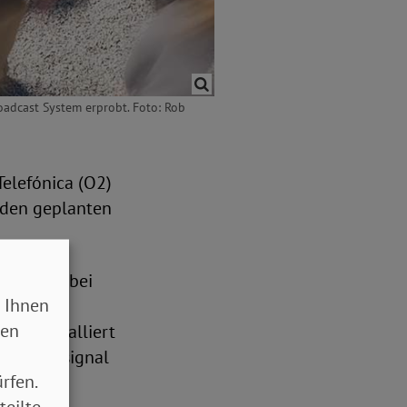
adcast System erprobt. Foto: Rob
elefónica (O2)
 den geplanten
nutzt. Dabei
 Ihnen
pezielle
sen
cht installiert
h ein Tonsignal
rfen.
teilte