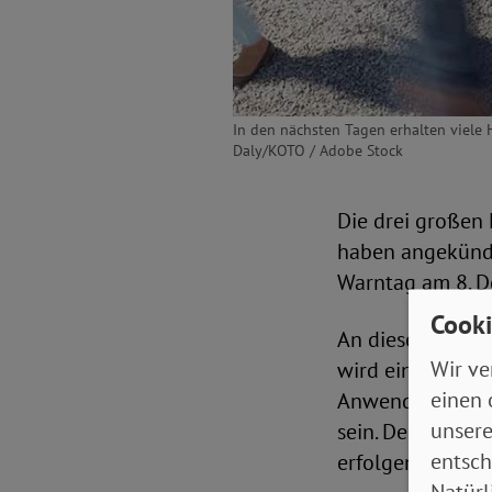
In den nächsten Tagen erhalten viele
Daly/KOTO / Adobe Stock
Die drei großen
haben angekündi
Warntag am 8. D
Cooki
An diesem Tag w
Wir ve
wird eine Warnun
einen 
Anwendung, wie 
unsere
sein. Der Warnte
entsch
erfolgen.
Natürl