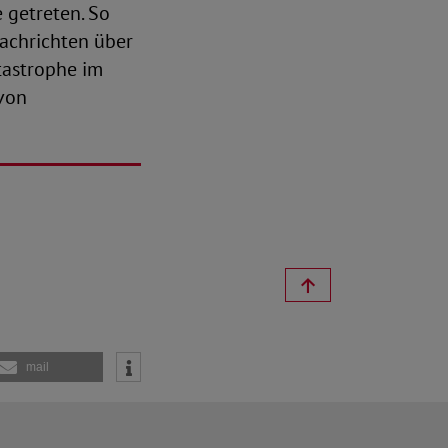
 getreten. So
achrichten über
tastrophe im
 von
mail