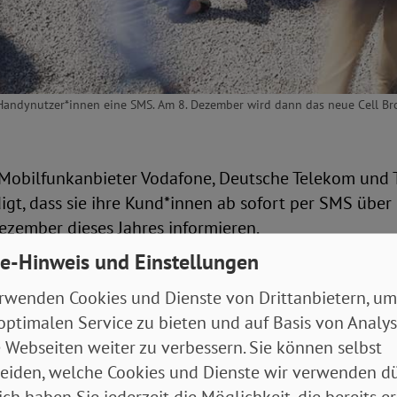
 Handynutzer*innen eine SMS. Am 8. Dezember wird dann das neue Cell Bro
 Mobilfunkanbieter Vodafone, Deutsche Telekom und T
gt, dass sie ihre Kund*innen ab sofort per SMS über
ezember dieses Jahres informieren.
e-Hinweis und Einstellungen
ird dann erstmals das neue System Cell Broadcast ge
rwenden Cookies und Dienste von Drittanbietern, um
g auf jedes eingeschaltete Handy ausgespielt. Eine s
optimalen Service zu bieten und auf Basis von Analy
etwa eine Warnapp oder eine Mitteilungsapp, muss ni
 Webseiten weiter zu verbessern. Sie können selbst
xt erscheint auf dem Bildschirm. Zusätzlich kann auc
eiden, welche Cookies und Dienste wir verwenden dü
ich haben Sie jederzeit die Möglichkeit, die bereits er