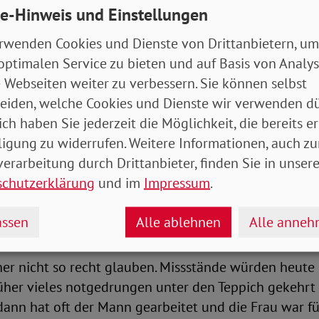
der vor, dass Betroffene nicht ernst genommen wer
e-Hinweis und Einstellungen
gen müssen. Nicht selten, so Sandra Günther, werde 
rwenden Cookies und Dienste von Drittanbietern, um
ingeredet: „Komm, probier‘s doch noch mal!“ oder: „La
optimalen Service zu bieten und auf Basis von Analy
h unsere Probleme.“
 Webseiten weiter zu verbessern. Sie können selbst
eiden, welche Cookies und Dienste wir verwenden dü
eit –ein Segen oder ein Fluch?
ich haben Sie jederzeit die Möglichkeit, die bereits er
ligung zu widerrufen. Weitere Informationen, auch zu
t relativiert, macht es sich einfach. Denn dann muss
erarbeitung durch Drittanbieter, finden Sie in unsere
n wie Trennung oder Scheidung auseinandersetzen. D
schutzerklärung
und im
Impressum
.
Ehe zum Scheitern verurteilt. Nur zu gern würden jung
ifern, die oftmals Jahrzehnte verheiratet blieben. Wa
ssen
Alle ablehnen
Alle anne
er nicht so recht glauben. Missstände würden heute
her vieles notgedrungen unter den Teppich gekehrt 
ann hat oft der Mann gearbeitet und die Frau war fü