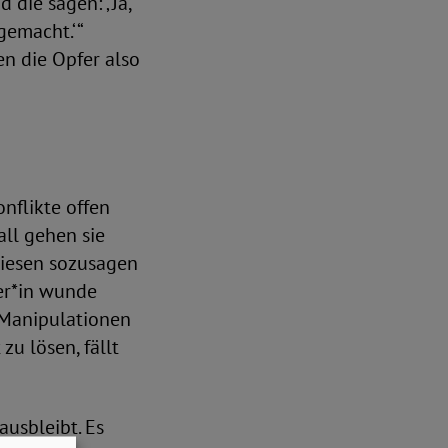
 die sagen: ‚ Ja,
emacht.‘ “
en die Opfer also
nflikte offen
all gehen sie
diesen sozusagen
ner*in wunde
 Manipulationen
u lösen, fällt
usbleibt. Es