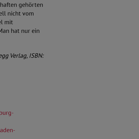
chaften gehörten
ell nicht vom
l mit
Man hat nur ein
egg Verlag, ISBN:
burg-
Baden-