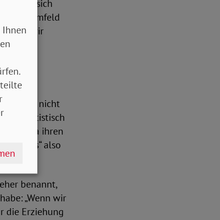
den und sich
aus dem Umfeld
 Ihnen
ss mal, wir
sen
rfen.
teilte
r
 man sich nicht
r
och statistisch
e Paare da ihren
r „damals“ also
hmen
 eher benannt,
habe: „Wenn wir
r die Erziehung