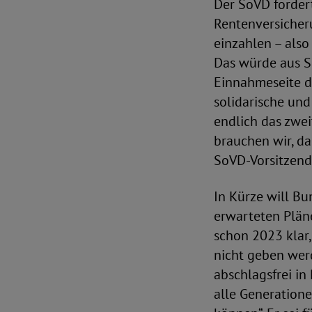
Der SoVD forder
Rentenversicheru
einzahlen – als
Das würde aus Si
Einnahmeseite de
solidarische und
endlich das zwe
brauchen wir, da
SoVD-Vorsitzend
In Kürze will B
erwarteten Pläne
schon 2023 klar,
nicht geben werd
abschlagsfrei in 
alle Generatione