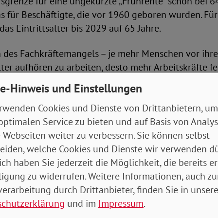
ersgrenze für eine ungekürzte „Frührente“ schon bei 6
s für Beschäftigte, die vor 1960 geboren wurden. Fü
as Eintrittsalter bis 2029 auf 65 Jahre.
 des Fachkräftemangels – je mehr Menschen vor ihr
lter aufhören zu arbeiten, desto mehr Arbeitskräfte f
s Arbeitgeber*innen, die Union und auch Politiker*i
e-Hinweis und Einstellungen
erholt für eine Abkehr von der sogenannten „Rente 
rwenden Cookies und Dienste von Drittanbietern, um
n könne es sich nicht leisten, dass „hauptsächlich 
optimalen Service zu bieten und auf Basis von Analy
chen mit 63 in Rente gehen“, hieß es. Die Rede war 
 Webseiten weiter zu verbessern. Sie können selbst
ie für qualifizierte Beschäftigte“.
eiden, welche Cookies und Dienste wir verwenden dü
ich haben Sie jederzeit die Möglichkeit, die bereits er
langes Erwersleben ermöglichen
ligung zu widerrufen. Weitere Informationen, auch zu
erarbeitung durch Drittanbieter, finden Sie in unsere
VD-Vorstandsvorsitzende Michaela Engelmeier der dp
schutzerklärung
und im
Impressum
.
 63‘ – oder eigentlich jetzt ‚Rente mit 64‘ – ist schon