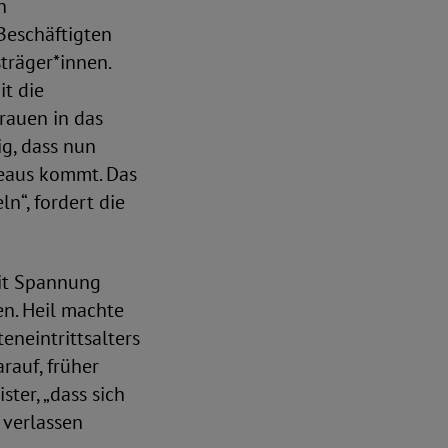
n
Beschäftigten
träger*innen.
it die
rauen in das
ig, dass nun
veaus kommt. Das
n“, fordert die
mit Spannung
en. Heil machte
eneintrittsalters
rauf, früher
ster, „dass sich
 verlassen