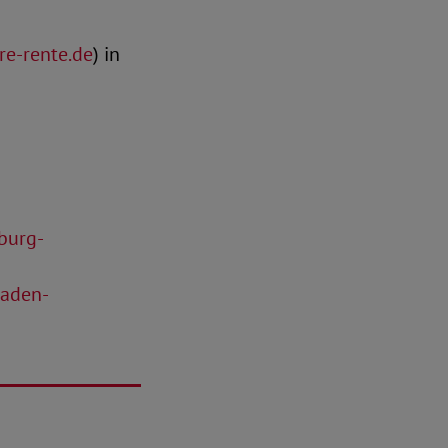
re-rente.de
) in
burg-
Baden-