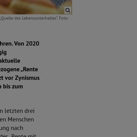
„Quelle des Lebensunterhaltes“. Foto:
ahren. Von 2020
gig
aktuelle
ezogene „Rente
zt vor Zynismus
n bis zum
n letzten drei
onen Menschen
rung nach
der „Rente mit