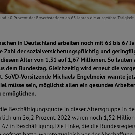
rund 40 Prozent der Erwerbstätigen ab 65 Jahren die ausgeübte Tätigkeit 
chen in Deutschland arbeiten noch mit 63 bis 67 J
ie Zahl der sozialversicherungspflichtig und geringfü
 diesem Alter von 1,31 auf 1,67 Millionen. So lauten 
us dem Bundestag. Gleichzeitig wird erneut die vorg
rt. SoVD-Vorsitzende Michaela Engelmeier warnte jet
Ziel müsse sein, möglichst allen ein gesundes Arbeite
u ermöglichen.
die Beschäftigungsquote in dieser Altersgruppe in de
erlich um 26,2 Prozent. 2022 waren noch 1,52 Milli
67 in Beschäftigung. Die Linke, die die Bundesregie
 gefragt hatte, warnte zugleich vor der Abschaffung 