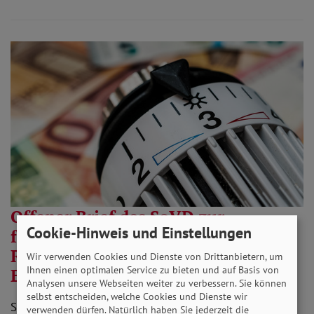
Offener Brief des SoVD zur
Cookie-Hinweis und Einstellungen
fehlenden Einbeziehung von
Rentnerinnen und Rentnern bei der
Wir verwenden Cookies und Dienste von Drittanbietern, um
Ihnen einen optimalen Service zu bieten und auf Basis von
Energiepreispauschale
Analysen unsere Webseiten weiter zu verbessern. Sie können
selbst entscheiden, welche Cookies und Dienste wir
SoVD-Präsident Adolf Bauer richtet sich an die Spitzen
verwenden dürfen. Natürlich haben Sie jederzeit die