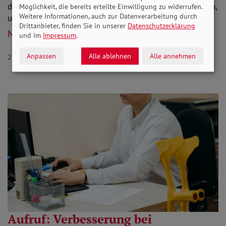
der Regierungsparteien und die zuständigen Ministerien,
Möglichkeit, die bereits erteilte Einwilligung zu widerrufen.
Weitere Informationen, auch zur Datenverarbeitung durch
um seine Sorge über die Nichtbeachtung…
Drittanbieter, finden Sie in unserer
Datenschutzerklärung
Mehr lesen
und im
Impressum
.
Anpassen
Alle ablehnen
Alle annehmen
25.03.2022
Aktuelles Rente Armut
Aufruf: Verbesserung bei