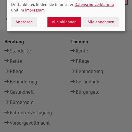
Drittanbieter, finden Sie in unserer
Datenschutzerklärung
und im
Impressum
.
Anpassen
Alle ablehnen
Alle annehmen
Beratung
Themen
Standorte
Rente
Rente
Pflege
Pflege
Behinderung
Behinderung
Gesundheit
Gesundheit
Bürgergeld
Bürgergeld
Patientenverfügung
Vorsorgevollmacht