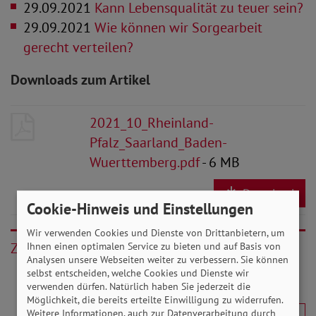
29.09.2021
Kann Lebensqualität zu teuer sein?
29.09.2021
Wie können wir Sorgearbeit
gerecht verteilen?
Downloads zum Artikel
2021_10_Rheinland-
Pfalz_Saarland_Baden-
Wuerttemberg.pdf
- 6 MB
Download
Cookie-Hinweis und Einstellungen
Wir verwenden Cookies und Dienste von Drittanbietern, um
Zurück
Ihnen einen optimalen Service zu bieten und auf Basis von
Analysen unsere Webseiten weiter zu verbessern. Sie können
selbst entscheiden, welche Cookies und Dienste wir
verwenden dürfen. Natürlich haben Sie jederzeit die
Möglichkeit, die bereits erteilte Einwilligung zu widerrufen.
Weitere Informationen, auch zur Datenverarbeitung durch